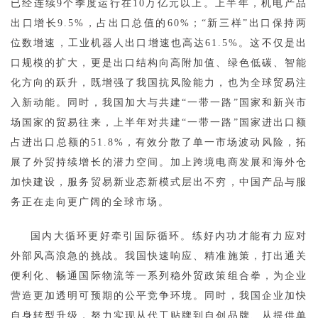
已经连续9个季度运行在10万亿元以上。上半年，机电产品
出口增长9.5%，占出口总值的60%；“新三样”出口保持两
位数增速，工业机器人出口增速也高达61.5%。这不仅是出
口规模的扩大，更是出口结构向高附加值、绿色低碳、智能
化方向的跃升，既增强了我国抗风险能力，也为全球贸易注
入新动能。同时，我国加大与共建“一带一路”国家和新兴市
场国家的贸易往来，上半年对共建“一带一路”国家进出口额
占进出口总额的51.8%，有效分散了单一市场波动风险，拓
展了外贸持续增长的潜力空间。加上跨境电商发展和海外仓
加快建设，服务贸易新业态新模式层出不穷，中国产品与服
务正在走向更广阔的全球市场。
国内大循环更好牵引国际循环。练好内功才能有力应对
外部风高浪急的挑战。我国快速响应、精准施策，打出通关
便利化、畅通国际物流等一系列稳外贸政策组合拳，为企业
营造更加透明可预期的公平竞争环境。同时，我国企业加快
自身转型升级，努力实现从代工贴牌到自创品牌、从提供单