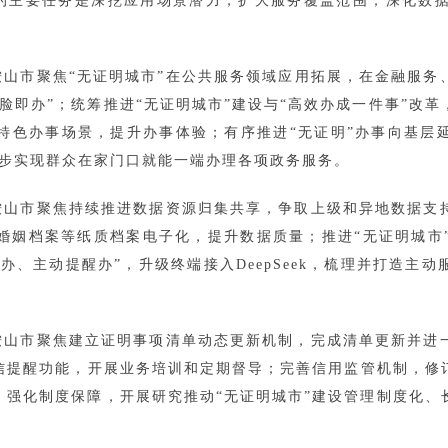
设的主要任务是深挖应用场景潜力，扩大服务覆盖范围；深化数
山市聚焦“无证明城市”在公共服务领域应用拓展，在金融服务
脸即办”；统筹推进“无证明城市”建设与“高效办成一件事”改
特色办事场景，提升办事体验；有序推进“无证明”办事向基层
逐步实现群众在家门口就能一端办理各项政务服务。
鞍山市聚焦持续推进数据资源归集共享，争取上级和异地数据支
婚姻档案等纸质档案电子化，提升数据质量；推进“无证明城市
申办、主动提醒办”，升级终端接入DeepSeek，梳理并打造
鞍山市聚焦建立证明事项清单动态更新机制，完成清单更新并进
信提醒功能，开展业务培训和定期督导；完善信用监管机制，修
强化制度保障，开展研究推动“无证明城市”建设管理制度化、